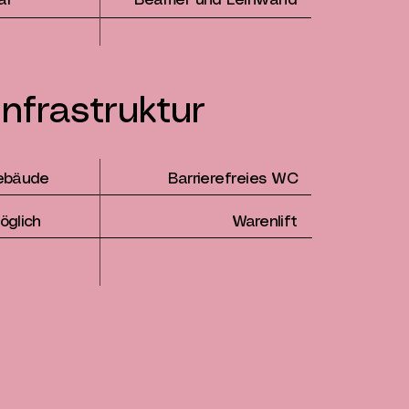
ar
Beamer und Leinwand
Infrastruktur
ebäude
Barrierefreies WC
öglich
Warenlift