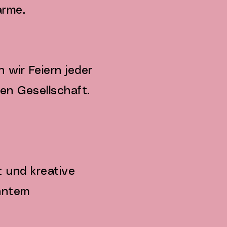
arme.
 wir Feiern jeder
ßen Gesellschaft.
t und kreative
anntem